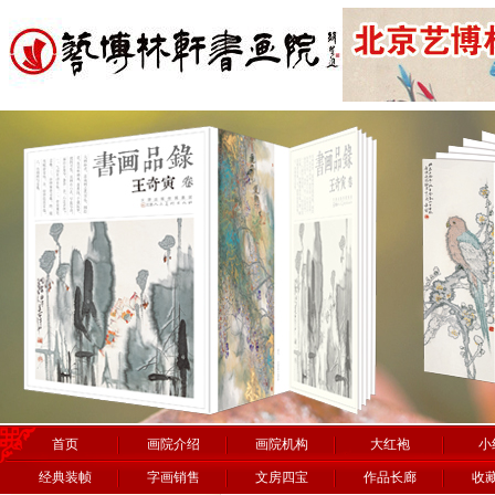
首页
画院介绍
画院机构
大红袍
小
经典装帧
字画销售
文房四宝
作品长廊
收